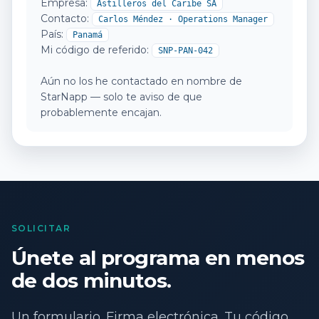
Empresa:
Astilleros del Caribe SA
Contacto:
Carlos Méndez · Operations Manager
País:
Panamá
Mi código de referido:
SNP-PAN-042
Aún no los he contactado en nombre de
StarNapp — solo te aviso de que
probablemente encajan.
SOLICITAR
Únete al programa en menos
de dos minutos.
Un formulario. Firma electrónica. Tu código